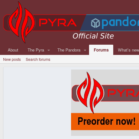
About
The Pyra
The Pandora
Forums
What's ne
New posts
Search forums