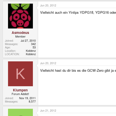
Jun 20, 2012
Vielleicht auch ein Yinlips YDPG18, YDPG16 ode
Asmodeus
Member
Joined
Jul 27, 2010
Messages
342
Age
53
Location
Koblenz
LOCATION
Koblenz
Jun 20, 2012
K
Vielleicht hast du dir bis es die GCW-Zero gibt
Klumpen
Forum Addict!
Joined
Nov 19, 2011
Messages
8,577
Jun 21, 2012