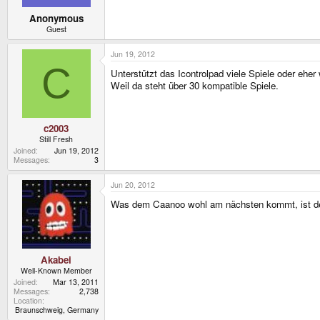
Anonymous
Guest
Jun 19, 2012
C
Unterstützt das Icontrolpad viele Spiele oder eher
Weil da steht über 30 kompatible Spiele.
c2003
Still Fresh
Joined
Jun 19, 2012
Messages
3
Jun 20, 2012
Was dem Caanoo wohl am nächsten kommt, ist d
Akabei
Well-Known Member
Joined
Mar 13, 2011
Messages
2,738
Location
Braunschweig, Germany