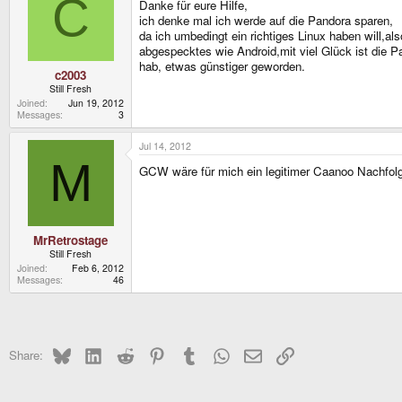
C
Danke für eure Hilfe,
ich denke mal ich werde auf die Pandora sparen,
da ich umbedingt ein richtiges Linux haben will,als
abgespecktes wie Android,mit viel Glück ist die 
hab, etwas günstiger geworden.
c2003
Still Fresh
Joined
Jun 19, 2012
Messages
3
Jul 14, 2012
M
GCW wäre für mich ein legitimer Caanoo Nachfol
MrRetrostage
Still Fresh
Joined
Feb 6, 2012
Messages
46
Bluesky
LinkedIn
Reddit
Pinterest
Tumblr
WhatsApp
Email
Link
Share: