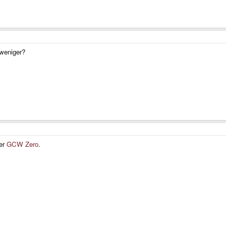
 weniger?
er
GCW Zero
.