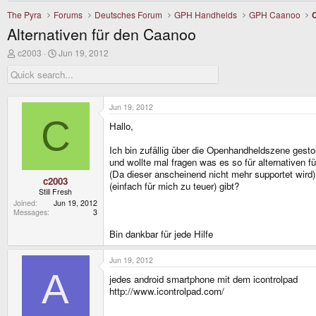
The Pyra
Forums
Deutsches Forum
GPH Handhelds
GPH Caanoo
Alternativen für den Caanoo
T
S
c2003
Jun 19, 2012
h
t
r
a
e
r
a
t
d
d
Jun 19, 2012
s
a
C
Hallo,
t
t
a
e
r
Ich bin zufällig über die Openhandheldszene gestol
t
und wollte mal fragen was es so für alternativen 
e
(Da dieser anscheinend nicht mehr supportet wird
r
c2003
(einfach für mich zu teuer) gibt?
Still Fresh
Joined
Jun 19, 2012
Messages
3
Bin dankbar für jede Hilfe
Jun 19, 2012
A
jedes android smartphone mit dem icontrolpad
http://www.icontrolpad.com/