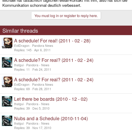
Michael hat tatsächlich täglichen eMail-Kontakt mit ihm, also hat sich die
Kommunikation schonmal deutlich verbessert.
You must log in or register to reply here.
Similar threads
A schedule! For real! (2011 - 02 - 28)
EvilDragon
Pandora News
Replies
145
Apr 6, 2011
A schedule? For real? (2011 - 02 - 24)
thatgui
Pandora - News
Replies
11
Feb 24, 2011
A schedule? For real? (2011 - 02 - 24)
EvilDragon
Pandora News
Replies
69
Feb 28, 2011
Let there be boards (2010 - 12 - 02)
thatgui
Pandora - News
Replies
39
Dec 5, 2010
Nubs and a Schedule (2010-11-04)
thatgui
Pandora - News
Replies
39
Nov 17, 2010