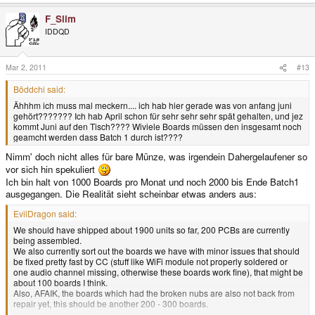
F_Slim
IDDQD
Mar 2, 2011
#13
Böddchi said:
Ähhhm ich muss mal meckern.... ich hab hier gerade was von anfang juni
gehört??????? Ich hab April schon für sehr sehr sehr spät gehalten, und jez
kommt Juni auf den Tisch???? Wiviele Boards müssen den insgesamt noch
geamcht werden dass Batch 1 durch ist????
Nimm' doch nicht alles für bare Münze, was irgendein Dahergelaufener so
vor sich hin spekuliert
Ich bin halt von 1000 Boards pro Monat und noch 2000 bis Ende Batch1
ausgegangen. Die Realität sieht scheinbar etwas anders aus:
EvilDragon said:
We should have shipped about 1900 units so far, 200 PCBs are currently
being assembled.
We also currently sort out the boards we have with minor issues that should
be fixed pretty fast by CC (stuff like WiFi module not properly soldered or
one audio channel missing, otherwise these boards work fine), that might be
about 100 boards I think.
Also, AFAIK, the boards which had the broken nubs are also not back from
repair yet, this should be another 200 - 300 boards.