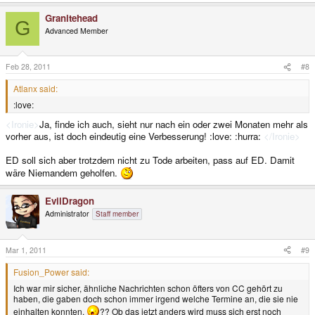
Granitehead
G
Advanced Member
Feb 28, 2011
#8
Atlanx said:
:love:
<Ironie>
Ja, finde ich auch, sieht nur nach ein oder zwei Monaten mehr als
vorher aus, ist doch eindeutig eine Verbesserung! :love: :hurra:
</Ironie>
ED soll sich aber trotzdem nicht zu Tode arbeiten, pass auf ED. Damit
wäre Niemandem geholfen.
EvilDragon
Administrator
Staff member
Mar 1, 2011
#9
Fusion_Power said:
Ich war mir sicher, ähnliche Nachrichten schon öfters von CC gehört zu
haben, die gaben doch schon immer irgend welche Termine an, die sie nie
einhalten konnten.
?? Ob das jetzt anders wird muss sich erst noch