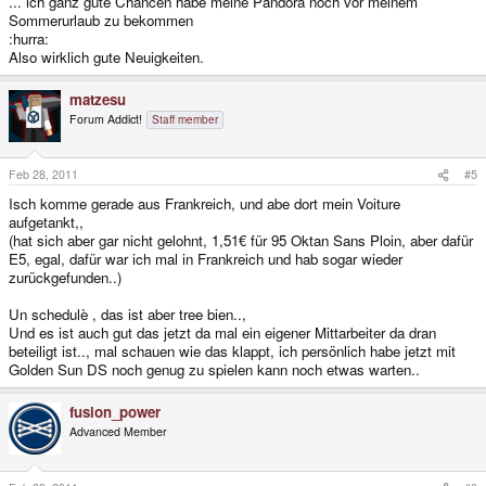
... ich ganz gute Chancen habe meine Pandora noch vor meinem
Sommerurlaub zu bekommen
:hurra:
Also wirklich gute Neuigkeiten.
matzesu
Forum Addict!
Staff member
Feb 28, 2011
#5
Isch komme gerade aus Frankreich, und abe dort mein Voiture
aufgetankt,,
(hat sich aber gar nicht gelohnt, 1,51€ für 95 Oktan Sans Ploin, aber dafür
E5, egal, dafür war ich mal in Frankreich und hab sogar wieder
zurückgefunden..)
Un schedulè , das ist aber tree bien..,
Und es ist auch gut das jetzt da mal ein eigener Mittarbeiter da dran
beteiligt ist.., mal schauen wie das klappt, ich persönlich habe jetzt mit
Golden Sun DS noch genug zu spielen kann noch etwas warten..
fusion_power
Advanced Member