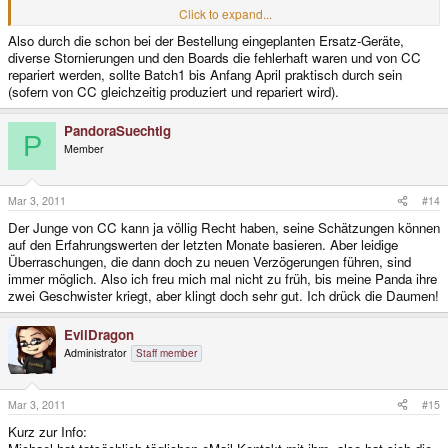
So when the last boards in April arrive, we should be near the end of the
Click to expand...
original batch 1 (as we didn't oversell and a lot of users cancelled on the
Also durch die schon bei der Bestellung eingeplanten Ersatz-Geräte,
way), finishing the remaining Batch 1 depending on what issues the boards
diverse Stornierungen und den Boards die fehlerhaft waren und von CC
on the bone pile have.
If they start to work on resurrecting the boards in March as well and things
repariert werden, sollte Batch1 bis Anfang April praktisch durch sein
go well, it might be the boards will be fixed until April as well, but we don't
(sofern von CC gleichzeitig produziert und repariert wird).
know yet when they will start doing that.
PandoraSuechtig
(
link
)
P
Member
Mar 3, 2011
#14
Der Junge von CC kann ja völlig Recht haben, seine Schätzungen können
auf den Erfahrungswerten der letzten Monate basieren. Aber leidige
Überraschungen, die dann doch zu neuen Verzögerungen führen, sind
immer möglich. Also ich freu mich mal nicht zu früh, bis meine Panda ihre
zwei Geschwister kriegt, aber klingt doch sehr gut. Ich drück die Daumen!
EvilDragon
Administrator
Staff member
Mar 3, 2011
#15
Kurz zur Info: