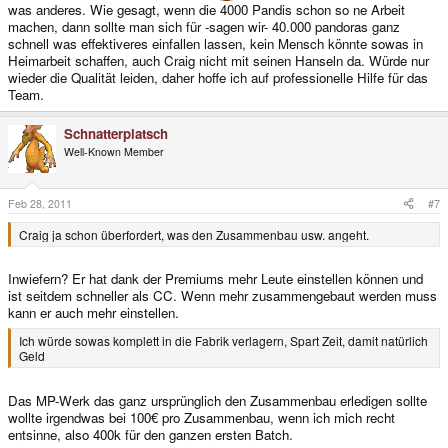
was anderes. Wie gesagt, wenn die 4000 Pandis schon so ne Arbeit
machen, dann sollte man sich für -sagen wir- 40.000 pandoras ganz
schnell was effektiveres einfallen lassen, kein Mensch könnte sowas in
Heimarbeit schaffen, auch Craig nicht mit seinen Hanseln da. Würde nur
wieder die Qualität leiden, daher hoffe ich auf professionelle Hilfe für das
Team.
Schnatterplatsch
Well-Known Member
Feb 28, 2011
#7
Craig ja schon überfordert, was den Zusammenbau usw. angeht.
Inwiefern? Er hat dank der Premiums mehr Leute einstellen können und
ist seitdem schneller als CC. Wenn mehr zusammengebaut werden muss
kann er auch mehr einstellen.
Ich würde sowas komplett in die Fabrik verlagern, Spart Zeit, damit natürlich
Geld
Das MP-Werk das ganz ursprünglich den Zusammenbau erledigen sollte
wollte irgendwas bei 100€ pro Zusammenbau, wenn ich mich recht
entsinne, also 400k für den ganzen ersten Batch.