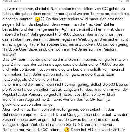
Feb 28, 2011
#6
Ich war mir sicher, ähnliche Nachrichten schon öfters von CC gehört zu
haben, die gaben doch schon immer irgend welche Termine an, die sie nie
einhalten konnten.
?? Ob das jetzt anders wird muss sich erst noch
zeigen. Ich bin da skeptisch denn wenn man die "nackten" Zahlen
betrachtet und den hier genannten April als verbindlich her nimmt, dann
haben die fast 1 Jahr gebraucht für 4000 Boards, das is nicht nur mies,
das ist obermies, denn mit dieser negativen Werbung wird es sicher nicht
einfach, genug Käufer für spätere batches anzulocken. Ob da noch genug
Hardcore User dabei sind, die noch mal 1-2 Jahre auf ihre Pandora
warten?
Das OP-Team möchte sicher bald mal Gewinn machen, ich greife mal ein
paar Zahlen aus der Luft und sage, dass sie dafür sicher 10.000 Geräte
und mehr verticken müssen und dies am besten innerhalb von maximal
nem halben Jahr, dafür währen natürlich ganz andere Kapazitäten
notwendig, als CC sie liefern kann.
nene, mir sind die immer noch nicht schnell genug. Selbst die 500 Boards
pro Woche fände ich schon fast zu Langsam für das, was ich mir von der
Popularität der Pandora vorgestellt hatte. :yes: Man sollte wirklich
weiterhin ein Auge auf ne 2. Fabrik werfen, das tut OP-Team ja
glücklicherweise schon länger.
Aber Fakt ist, es kann so nicht weiter gehen, denn selbst mit dem
Schneckentempo von CC ist ED und Craig ja schon überfordert, was den
Zusammenbau usw. angeht. Ich würde sowas komplett in die Fabrik
verlagern, Spart Zeit, damit natürlich Geld UND vor allem nerven.
Natürlich nur, wenn die QC stimmt.
Dann hat ED mal wiede Zeit für