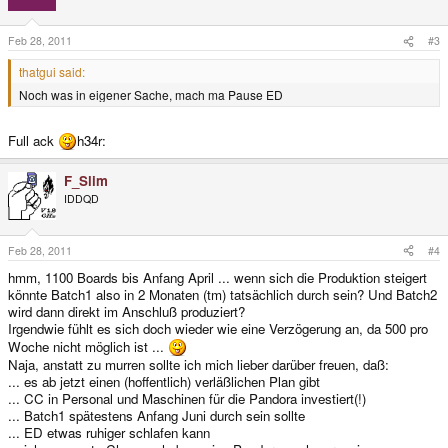
working on the units we got here. I still have 60 units here to ship and about
20 to check if they have any failures.
The same goes for Craigs team - there are boards with broken nubs or other
Feb 28, 2011
#3
failures waiting to be sorted out, tested and packed up.
thatgui said:
Hopefully, this will be the end of the unknown - our new contact person at
CC told us he wants to stay in close communication with us. This would be
Noch was in eigener Sache, mach ma Pause ED
something new, and I'd really be happy if that would really happen!
Full ack
h34r:
F_Slim
IDDQD
Feb 28, 2011
#4
hmm, 1100 Boards bis Anfang April ... wenn sich die Produktion steigert
könnte Batch1 also in 2 Monaten (tm) tatsächlich durch sein? Und Batch2
wird dann direkt im Anschluß produziert?
Irgendwie fühlt es sich doch wieder wie eine Verzögerung an, da 500 pro
Woche nicht möglich ist ...
Naja, anstatt zu murren sollte ich mich lieber darüber freuen, daß:
... es ab jetzt einen (hoffentlich) verläßlichen Plan gibt
... CC in Personal und Maschinen für die Pandora investiert(!)
... Batch1 spätestens Anfang Juni durch sein sollte
... ED etwas ruhiger schlafen kann